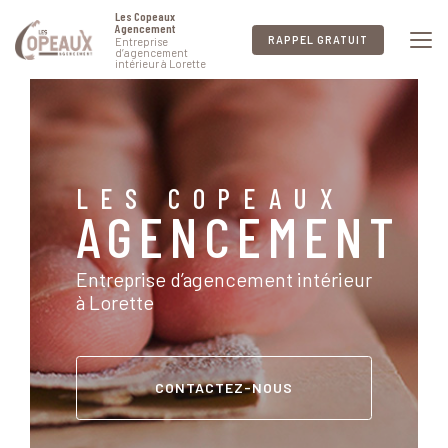
Aller
Les Copeaux
au
Agencement
RAPPEL GRATUIT
Entreprise
contenu
d’agencement
intérieur à Lorette
principal
LES COPEAUX
AGENCEMENT
Entreprise d’agencement intérieur
à Lorette
CONTACTEZ-NOUS