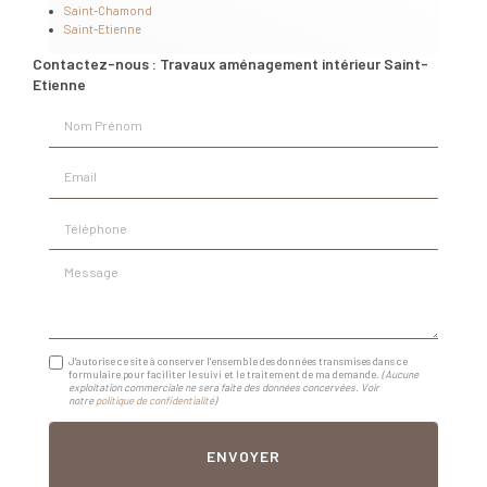
Saint-Chamond
Saint-Etienne
Contactez-nous : Travaux aménagement intérieur Saint-
Etienne
Nom Prénom
Email
Téléphone
Message
J'autorise ce site à conserver l'ensemble des données transmises dans ce
formulaire pour faciliter le suivi et le traitement de ma demande.
(Aucune
exploitation commerciale ne sera faite des données concervées. Voir
notre
politique de confidentialité
)