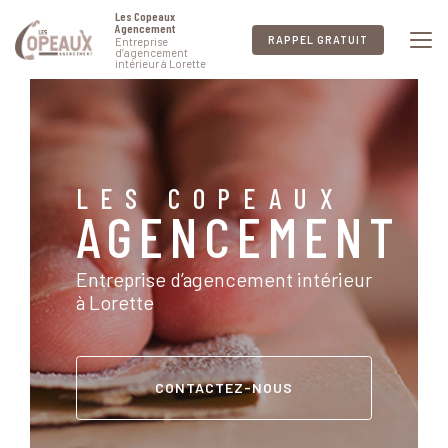
Aller
Les Copeaux
au
Agencement
RAPPEL GRATUIT
Entreprise
contenu
d’agencement
intérieur à Lorette
principal
LES COPEAUX
AGENCEMENT
Entreprise d’agencement intérieur
à Lorette
CONTACTEZ-NOUS