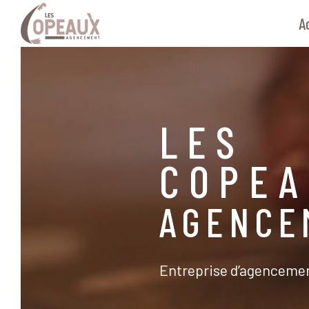
Aller
Navigation principale
A
au
contenu
principal
LES
COPE
AGENCE
Entreprise d’agencement