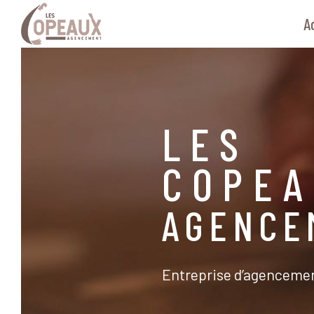
Aller
Navigation principale
A
au
contenu
principal
LES
COPE
AGENCE
Entreprise d’agencement