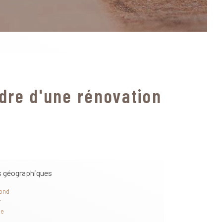
dre d'une rénovation
s géographiques
ond
r
ne