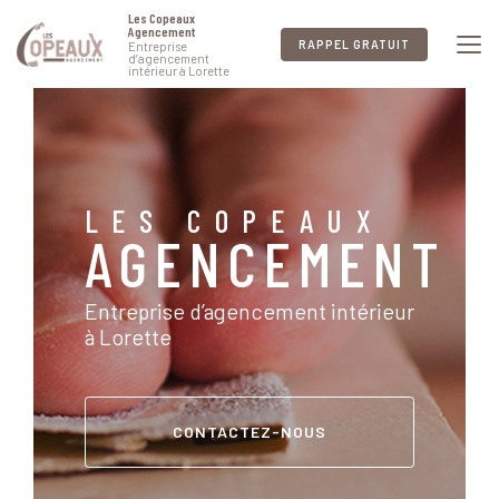
Aller
Les Copeaux
au
Agencement
RAPPEL GRATUIT
Entreprise
contenu
d’agencement
intérieur à Lorette
principal
LES COPEAUX
AGENCEMENT
Entreprise d’agencement intérieur
à Lorette
CONTACTEZ-NOUS