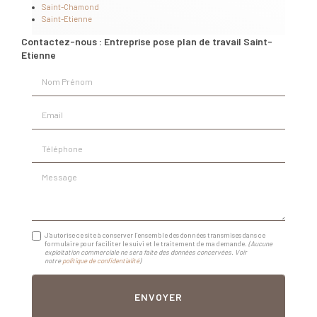
Saint-Chamond
Saint-Etienne
Contactez-nous : Entreprise pose plan de travail Saint-
Etienne
Nom Prénom
Email
Téléphone
Message
J'autorise ce site à conserver l'ensemble des données transmises dans ce
formulaire pour faciliter le suivi et le traitement de ma demande.
(Aucune
exploitation commerciale ne sera faite des données concervées. Voir
notre
politique de confidentialité
)