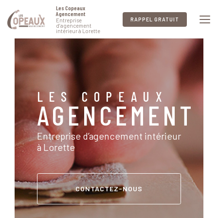
Aller
Les Copeaux
au
Agencement
RAPPEL GRATUIT
Entreprise
contenu
d’agencement
intérieur à Lorette
principal
LES COPEAUX
AGENCEMENT
Entreprise d’agencement intérieur
à Lorette
CONTACTEZ-NOUS