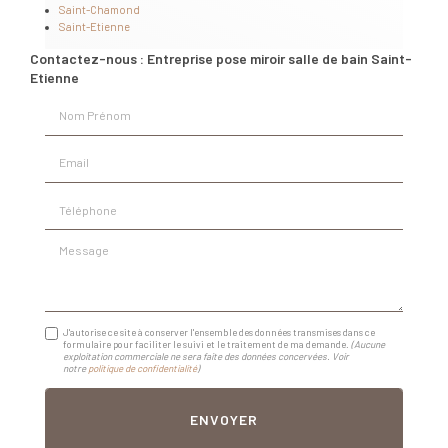
Saint-Chamond
Saint-Etienne
Contactez-nous : Entreprise pose miroir salle de bain Saint-
Etienne
Nom Prénom
Email
Téléphone
Message
J'autorise ce site à conserver l'ensemble des données transmises dans ce
formulaire pour faciliter le suivi et le traitement de ma demande.
(Aucune
exploitation commerciale ne sera faite des données concervées. Voir
notre
politique de confidentialité
)