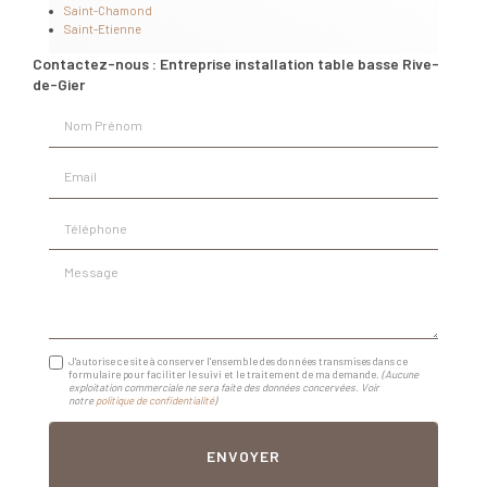
Saint-Chamond
Saint-Etienne
Contactez-nous : Entreprise installation table basse Rive-
de-Gier
Nom Prénom
Email
Téléphone
Message
J'autorise ce site à conserver l'ensemble des données transmises dans ce
formulaire pour faciliter le suivi et le traitement de ma demande.
(Aucune
exploitation commerciale ne sera faite des données concervées. Voir
notre
politique de confidentialité
)