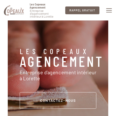
Aller
Les Copeaux
au
Agencement
RAPPEL GRATUIT
Entreprise
contenu
d’agencement
intérieur à Lorette
principal
LES COPEAUX
AGENCEMENT
Entreprise d’agencement intérieur
à Lorette
CONTACTEZ-NOUS