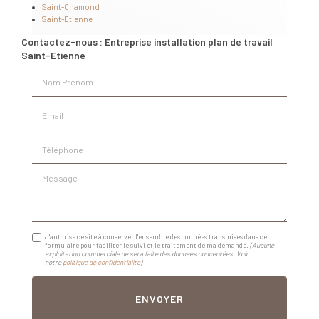
Saint-Chamond
Saint-Etienne
Contactez-nous : Entreprise installation plan de travail
Saint-Etienne
Nom Prénom
Email
Téléphone
Message
J'autorise ce site à conserver l'ensemble des données transmises dans ce
formulaire pour faciliter le suivi et le traitement de ma demande.
(Aucune
exploitation commerciale ne sera faite des données concervées. Voir
notre
politique de confidentialité
)