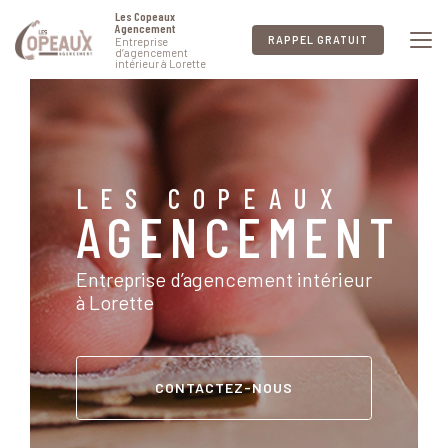
Aller
Les Copeaux
au
Agencement
RAPPEL GRATUIT
Entreprise
contenu
d’agencement
intérieur à Lorette
principal
LES COPEAUX
AGENCEMENT
Entreprise d’agencement intérieur
à Lorette
CONTACTEZ-NOUS