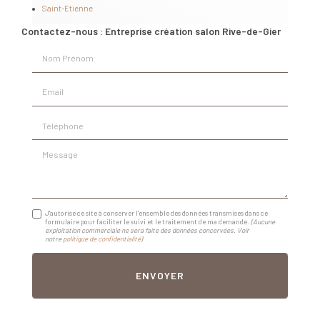
Saint-Etienne
Contactez-nous : Entreprise création salon Rive-de-Gier
Nom Prénom
Email
Téléphone
Message
J'autorise ce site à conserver l'ensemble des données transmises dans ce
formulaire pour faciliter le suivi et le traitement de ma demande.
(Aucune
exploitation commerciale ne sera faite des données concervées. Voir
notre
politique de confidentialité
)