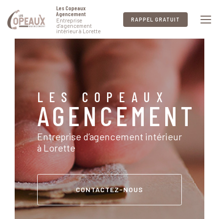
Aller
Les Copeaux
au
Agencement
RAPPEL GRATUIT
Entreprise
contenu
d’agencement
intérieur à Lorette
principal
LES COPEAUX
AGENCEMENT
Entreprise d’agencement intérieur
à Lorette
CONTACTEZ-NOUS