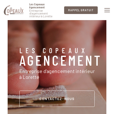
Aller
Les Copeaux
au
Agencement
RAPPEL GRATUIT
Entreprise
contenu
d’agencement
intérieur à Lorette
principal
LES COPEAUX
AGENCEMENT
Entreprise d’agencement intérieur
à Lorette
CONTACTEZ-NOUS