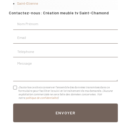
Saint-Etienne
Contactez-nous : Création meuble tv Saint-Chamond
Nom Prénom
Email
Téléphone
Message
J'autorise ce site à conserver l'ensemble des données transmises dans ce
formulaire pour faciliter le suivi et le traitement de ma demande.
(Aucune
exploitation commerciale ne sera faite des données concervées. Voir
notre
politique de confidentialité
)