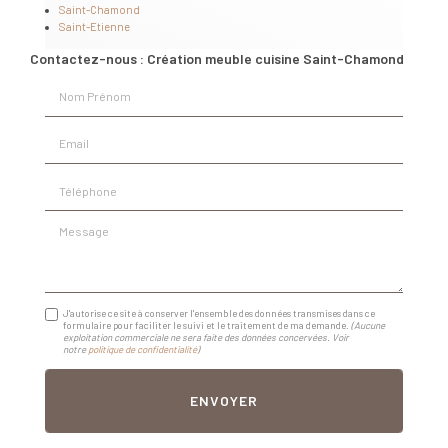
Saint-Chamond
Saint-Etienne
Contactez-nous : Création meuble cuisine Saint-Chamond
Nom Prénom
Email
Téléphone
Message
J'autorise ce site à conserver l'ensemble des données transmises dans ce
formulaire pour faciliter le suivi et le traitement de ma demande.
(Aucune
exploitation commerciale ne sera faite des données concervées. Voir
notre
politique de confidentialité
)