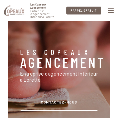
Aller
Les Copeaux
au
Agencement
RAPPEL GRATUIT
Entreprise
contenu
d’agencement
intérieur à Lorette
principal
LES COPEAUX
AGENCEMENT
Entreprise d’agencement intérieur
à Lorette
CONTACTEZ-NOUS